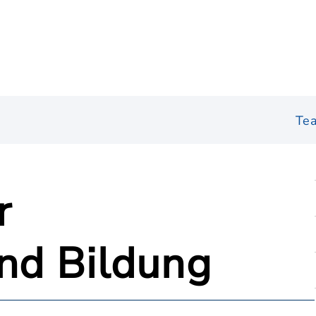
Te
r
und Bildung