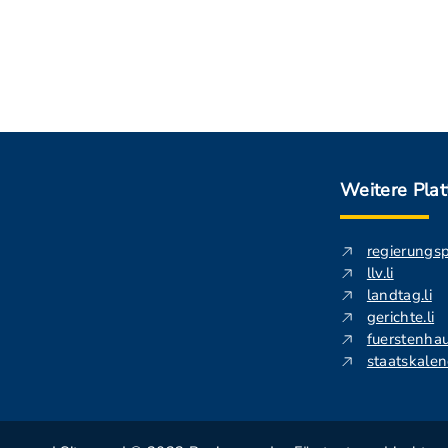
Weitere Pla
regierungs
llv.li
landtag.li
gerichte.li
fuerstenhau
staatskalend