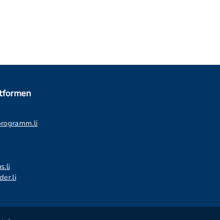
ttformen
programm.li
s.li
er.li