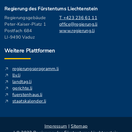
Regierung des Fürstentums Liechtenstein
Regierungsgebäude
T +423 236 61 11
Peter-Kaiser-Platz 1
office@regierung.li
Postfach 684
www.regierung.li
LI-9490 Vaduz
Weitere Plattformen
regierungsprogramm.li
llv.li
landtag.li
gerichte.li
fuerstenhaus.li
staatskalender.li
Impressum
|
Sitemap