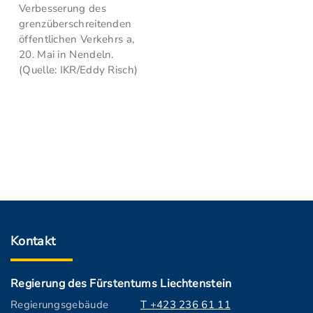
Verbesserung des
grenzüberschreitenden
öffentlichen Verkehrs a,
20. Mai in Nendeln.
(Quelle: IKR/Eddy Risch)
Kontakt
Regierung des Fürstentums Liechtenstein
Regierungsgebäude
T +423 236 61 11