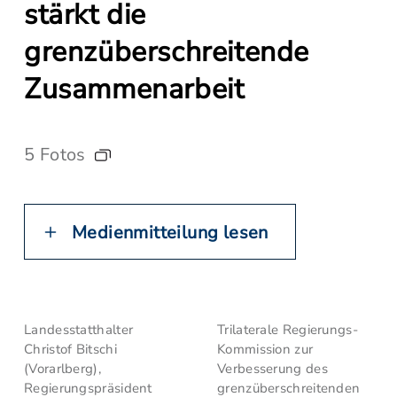
stärkt die
grenzüberschreitende
Zusammenarbeit
5 Fotos
Medienmitteilung lesen
Landesstatthalter
Trilaterale Regierungs-
Christof Bitschi
Kommission zur
(Vorarlberg),
Verbesserung des
Regierungspräsident
grenzüberschreitenden