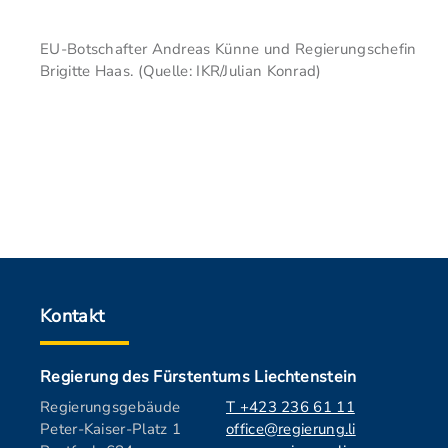
EU-Botschafter Andreas Künne und Regierungschefin
Brigitte Haas. (Quelle: IKR/Julian Konrad)
Kontakt
Regierung des Fürstentums Liechtenstein
Regierungsgebäude
T +423 236 61 11
Peter-Kaiser-Platz 1
office@regierung.li