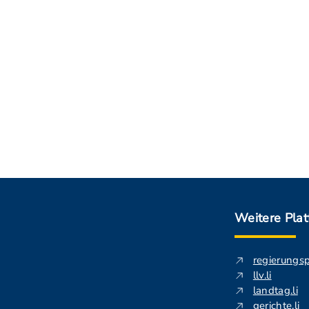
Weitere Pla
regierungs
llv.li
landtag.li
gerichte.li