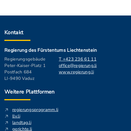
Kontakt
Regierung des Fürstentums Liechtenstein
Regierungsgebäude
T +423 236 61 11
Peter-Kaiser-Platz 1
office@regierung.li
Postfach 684
www.regierung.li
LI-9490 Vaduz
Weitere Plattformen
regierungsprogramm.li
llv.li
landtag.li
gerichte.li