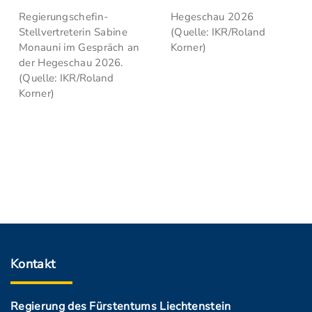
Regierungschefin-
Hegeschau 2026
Stellvertreterin Sabine
(Quelle: IKR/Roland
Monauni im Gespräch an
Korner)
der Hegeschau 2026.
(Quelle: IKR/Roland
Korner)
Kontakt
Regierung des Fürstentums Liechtenstein