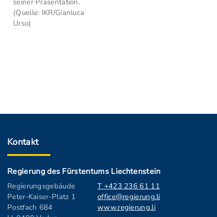
seiner Präsentation.
(Quelle: IKR/Gianluca
Urso)
Kontakt
Regierung des Fürstentums Liechtenstein
Regierungsgebäude
T +423 236 61 11
Peter-Kaiser-Platz 1
office@regierung.li
Postfach 684
www.regierung.li