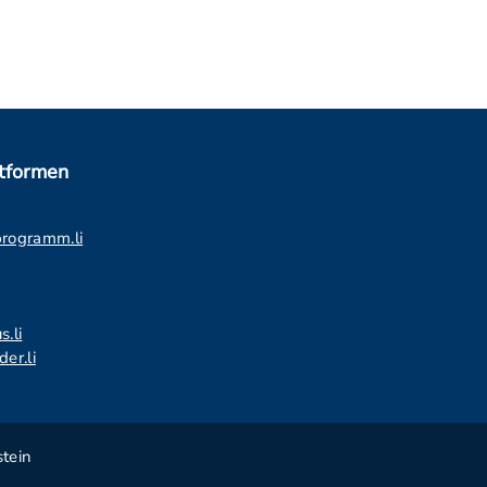
ttformen
programm.li
s.li
er.li
tein