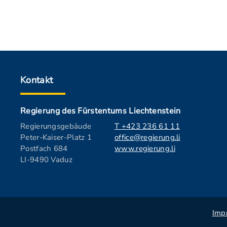
Kontakt
Regierung des Fürstentums Liechtenstein
Regierungsgebäude
T +423 236 61 11
Peter-Kaiser-Platz 1
office@regierung.li
Postfach 684
www.regierung.li
LI-9490 Vaduz
Imp