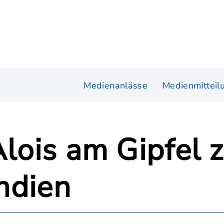
Medienanlässe
Medienmitteil
Alois am Gipfel 
Indien