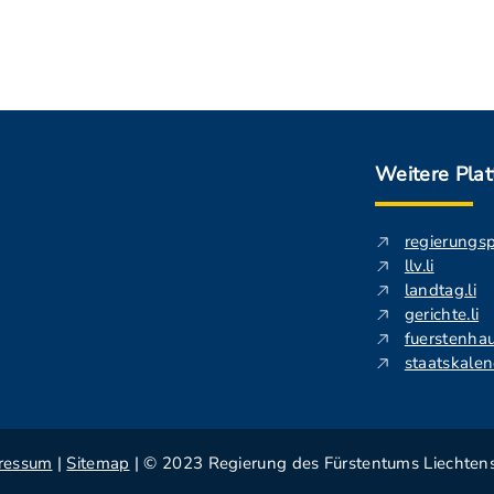
Weitere Pla
regierungs
llv.li
landtag.li
gerichte.li
fuerstenhau
staatskalend
ressum
|
Sitemap
| © 2023 Regierung des Fürstentums Liechtens