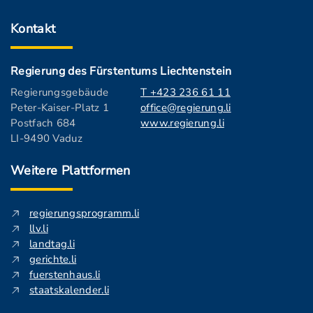
Kontakt
Regierung des Fürstentums Liechtenstein
Regierungsgebäude
T +423 236 61 11
Peter-Kaiser-Platz 1
office@regierung.li
Postfach 684
www.regierung.li
LI-9490 Vaduz
Weitere Plattformen
regierungsprogramm.li
llv.li
landtag.li
gerichte.li
fuerstenhaus.li
staatskalender.li