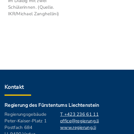
im Dialog mit zwei
Schülerinnen. (Quelle.
IKR/Michael Zanghellini)
Kontakt
Regierung des Fürstentums Liechtenstein
Regierungsgebäude
T +423 236 61 11
Peter-Kaiser-Platz 1
office@regierung.li
Postfach 684
www.regierung.li