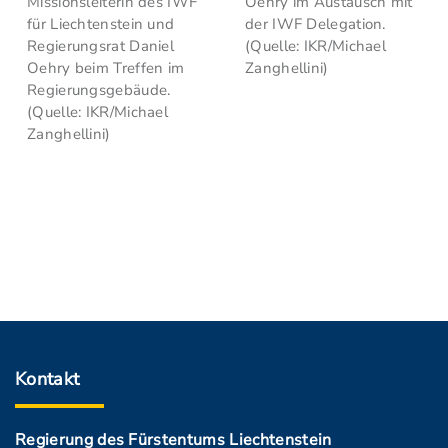
Missionsleiterin des IWF
Oehry im Austausch mit
für Liechtenstein und
der IWF Delegation.
Regierungsrat Daniel
(Quelle: IKR/Michael
Oehry beim Treffen im
Zanghellini)
Regierungsgebäude.
(Quelle: IKR/Michael
Zanghellini)
Kontakt
Regierung des Fürstentums Liechtenstein