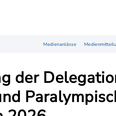
Medienanlässe
Medienmitteil
g der Delegation
nd Paralympisc