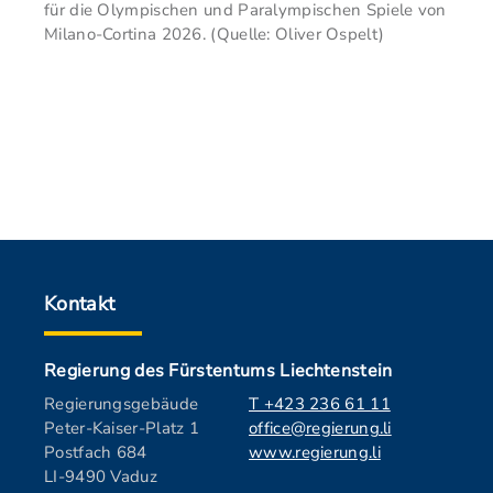
für die Olympischen und Paralympischen Spiele von
Milano-Cortina 2026. (Quelle: Oliver Ospelt)
Kontakt
Regierung des Fürstentums Liechtenstein
Regierungsgebäude
T +423 236 61 11
Peter-Kaiser-Platz 1
office@regierung.li
Postfach 684
www.regierung.li
LI-9490 Vaduz