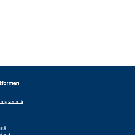
ttformen
programm.li
s.li
er.li