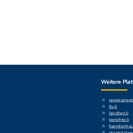
Weitere Pla
regierungs
llv.li
landtag.li
gerichte.li
fuerstenhau
staatskalend