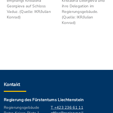
empfängt Kristalina
Kristalina Georgieva und
Georgieva auf Schloss
ihre Delegation im
Vaduz. (Quelle: IKR/Julian
Regierungsgebäude.
Konrad)
(Quelle: IKR/Julian
Konrad)
Kontakt
Regierung des Fürstentums Liechtenstein
Regierungsgebäude
T +423 236 61 11