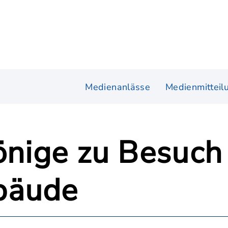
Medienanlässe
Medienmitteil
önige zu Besuch
bäude