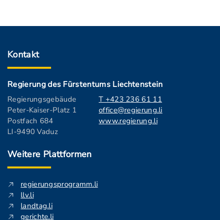
Kontakt
Regierung des Fürstentums Liechtenstein
Regierungsgebäude
T +423 236 61 11
Peter-Kaiser-Platz 1
office@regierung.li
Postfach 684
www.regierung.li
LI-9490 Vaduz
Weitere Plattformen
regierungsprogramm.li
llv.li
landtag.li
gerichte.li