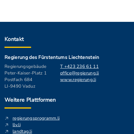
Kontakt
Regierung des Fürstentums Liechtenstein
Regierungsgebäude
T +423 236 61 11
Peter-Kaiser-Platz 1
office@regierung.li
Postfach 684
www.regierung.li
LI-9490 Vaduz
Weitere Plattformen
regierungsprogramm.li
llv.li
landtag.li