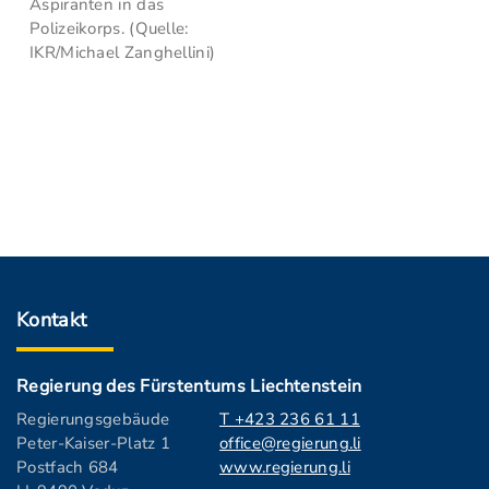
Aspiranten in das
Polizeikorps. (Quelle:
IKR/Michael Zanghellini)
Kontakt
Regierung des Fürstentums Liechtenstein
Regierungsgebäude
T +423 236 61 11
Peter-Kaiser-Platz 1
office@regierung.li
Postfach 684
www.regierung.li