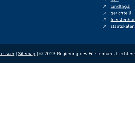
landtag.li
gerichte.li
fuerstenhau
staatskalend
ressum
|
Sitemap
| © 2023 Regierung des Fürstentums Liechtens