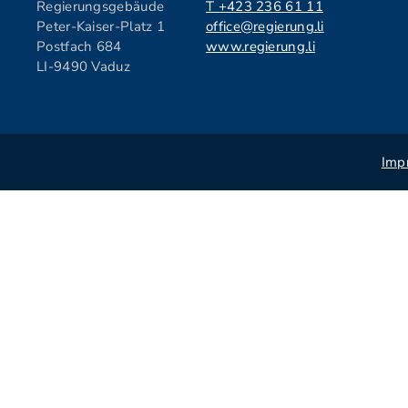
Regierungsgebäude
T +423 236 61 11
Peter-Kaiser-Platz 1
office@regierung.li
Postfach 684
www.regierung.li
LI-9490 Vaduz
Imp