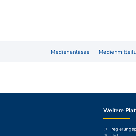
Medienanlässe
Medienmitteil
Weitere Pla
regierungs
llv.li