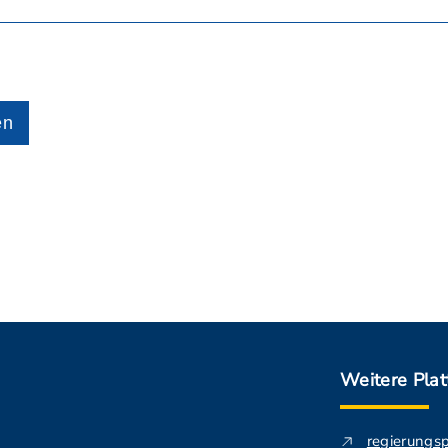
en
Weitere Pla
regierungs