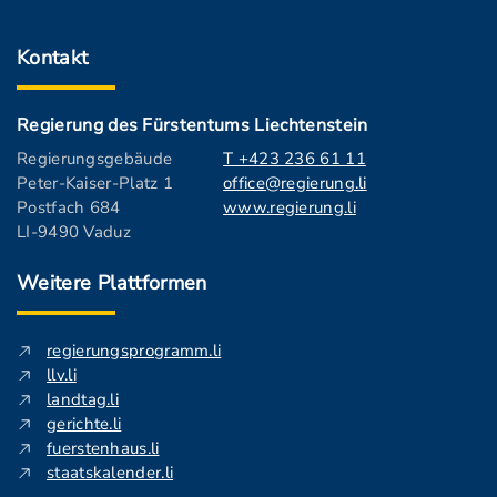
Kontakt
Regierung des Fürstentums Liechtenstein
Regierungsgebäude
T +423 236 61 11
Peter-Kaiser-Platz 1
office@regierung.li
Postfach 684
www.regierung.li
LI-9490 Vaduz
Weitere Plattformen
regierungsprogramm.li
llv.li
landtag.li
gerichte.li
fuerstenhaus.li
staatskalender.li