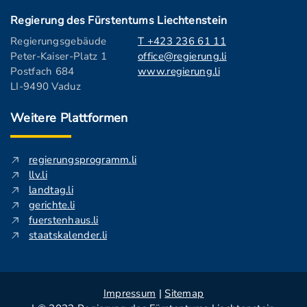
Regierung des Fürstentums Liechtenstein
Regierungsgebäude
T +423 236 61 11
Peter-Kaiser-Platz 1
office@regierung.li
Postfach 684
www.regierung.li
LI-9490 Vaduz
Weitere Plattformen
regierungsprogramm.li
llv.li
landtag.li
gerichte.li
fuerstenhaus.li
staatskalender.li
Impressum
|
Sitemap