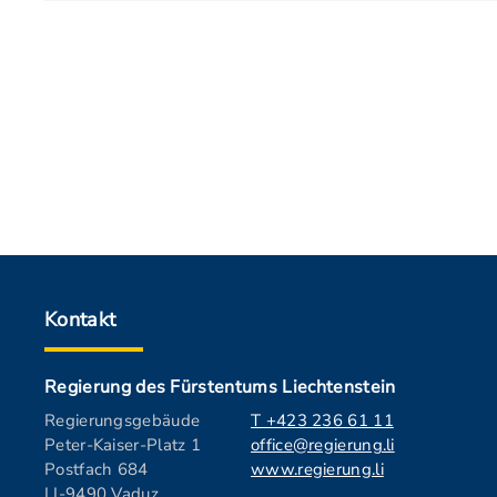
Kontakt
Regierung des Fürstentums Liechtenstein
Regierungsgebäude
T +423 236 61 11
Peter-Kaiser-Platz 1
office@regierung.li
Postfach 684
www.regierung.li
LI-9490 Vaduz