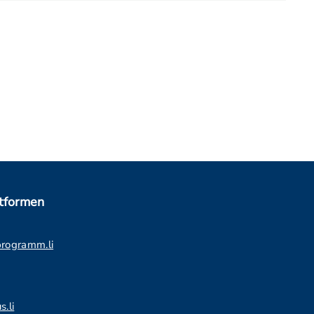
ttformen
programm.li
s.li