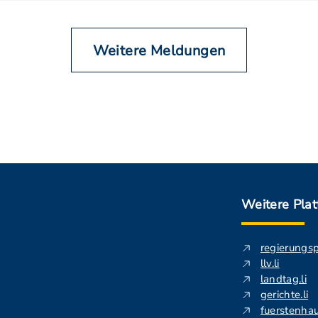
Weitere Meldungen
Weitere Pla
regierungs
llv.li
landtag.li
gerichte.li
fuerstenhau