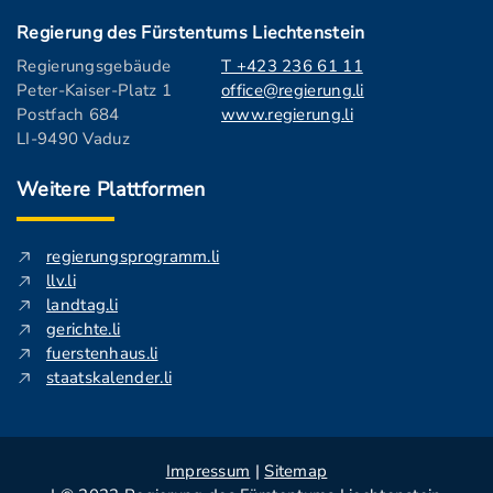
Regierung des Fürstentums Liechtenstein
Regierungsgebäude
T +423 236 61 11
Peter-Kaiser-Platz 1
office@regierung.li
Postfach 684
www.regierung.li
LI-9490 Vaduz
Weitere Plattformen
regierungsprogramm.li
llv.li
landtag.li
gerichte.li
fuerstenhaus.li
staatskalender.li
Impressum
|
Sitemap