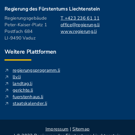
Regierung des Fürstentums Liechtenstein
Regierungsgebäude
T +423 236 61 11
Peter-Kaiser-Platz 1
office@regierung.li
Postfach 684
www.regierung.li
LI-9490 Vaduz
Weitere Plattformen
regierungsprogramm.li
llv.li
landtag.li
gerichte.li
fuerstenhaus.li
staatskalender.li
Impressum
|
Sitemap