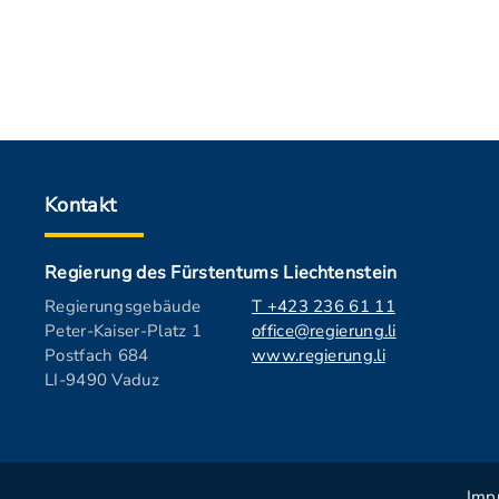
Kontakt
Regierung des Fürstentums Liechtenstein
Regierungsgebäude
T +423 236 61 11
Peter-Kaiser-Platz 1
office@regierung.li
Postfach 684
www.regierung.li
LI-9490 Vaduz
Imp