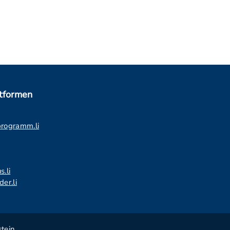
ttformen
programm.li
s.li
er.li
tein