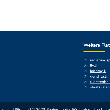
Weitere Pla
regierungs
llv.li
landtag.li
gerichte.li
fuerstenhau
staatskalend
ressum
|
Sitemap
| © 2023 Regierung des Fürstentums Liechtens