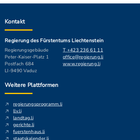
Kontakt
Regierung des Fürstentums Liechtenstein
Regierungsgebäude
T +423 236 61 11
Peter-Kaiser-Platz 1
office@regierung.li
Postfach 684
www.regierung.li
LI-9490 Vaduz
Weitere Plattformen
regierungsprogramm.li
llv.li
landtag.li
gerichte.li
fuerstenhaus.li
staatskalender.li