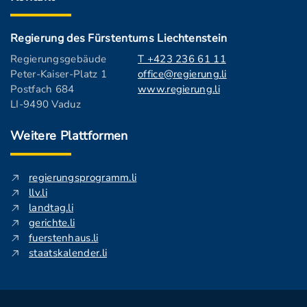
Regierung des Fürstentums Liechtenstein
Regierungsgebäude
T +423 236 61 11
Peter-Kaiser-Platz 1
office@regierung.li
Postfach 684
www.regierung.li
LI-9490 Vaduz
Weitere Plattformen
regierungsprogramm.li
llv.li
landtag.li
gerichte.li
fuerstenhaus.li
staatskalender.li