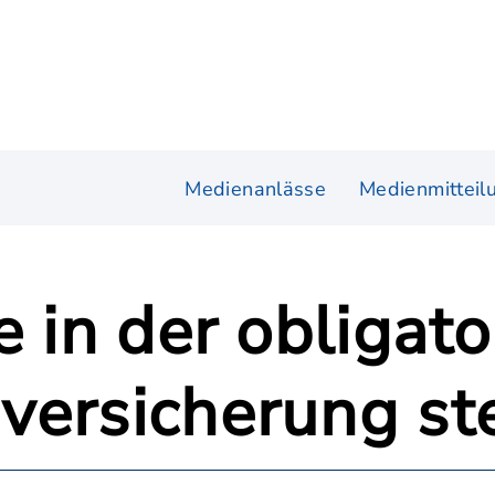
Medienanlässe
Medienmitteil
e in der obligat
versicherung st