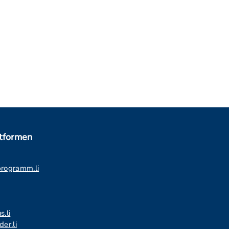
ttformen
programm.li
s.li
er.li