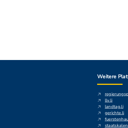
Weitere Pla
regierungs
llv.li
landtag.li
gerichte.li
fuerstenhau
staatskalend