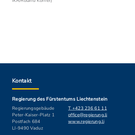
IKR/Roland Korner)
Kontakt
Regierung des Fürstentums Liechtenstein
Regierungsgebäude
T +423 236 61 11
Peter-Kaiser-Platz 1
office@regierung.li
Postfach 684
www.regierung.li
LI-9490 Vaduz