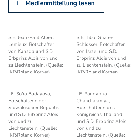
Medienmitteilung lesen
S.E. Jean-Paul Albert
S.E. Tibor Shalev
Lemieux, Botschafter
Schlosser, Botschafter
von Kanada und S.D.
von Israel und S.D.
Erbprinz Alois von und
Erbprinz Alois von und
zu Liechtenstein. (Quelle:
zu Liechtenstein. (Quelle:
IKR/Roland Korner)
IKR/Roland Korner)
I.E. Soňa Budayová,
I.E. Pannabha
Botschafterin der
Chandraramya,
Slowakischen Republik
Botschafterin des
und S.D. Erbprinz Alois
Königreichs Thailand
von und zu
und S.D. Erbprinz Alois
Liechtenstein. (Quelle:
von und zu
IKR/Roland Korner)
Liechtenstein. (Quelle: