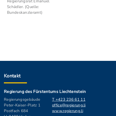
Regierungsrat Emanuel
Schädler. (Quelle:
Bundeskanzleramt)
Kontakt
Regierung des Fürstentums Liechtenstein
Regierungsgebäude
T +423 236 61 11
Peter-Kaiser-Platz 1
office@regierung.li
Postfach 684
www.regierung.li