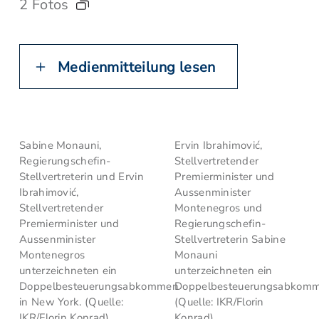
2 Fotos
Medienmitteilung lesen
Sabine Monauni,
Ervin Ibrahimović,
Regierungschefin-
Stellvertretender
Stellvertreterin und Ervin
Premierminister und
Ibrahimović,
Aussenminister
Stellvertretender
Montenegros und
Premierminister und
Regierungschefin-
Aussenminister
Stellvertreterin Sabine
Montenegros
Monauni
unterzeichneten ein
unterzeichneten ein
Doppelbesteuerungsabkommen
Doppelbesteuerungsabkomm
in New York. (Quelle:
(Quelle: IKR/Florin
IKR/Florin Konrad)
Konrad)