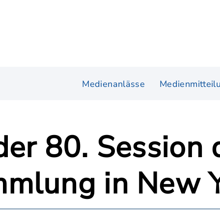
Medienanlässe
Medienmitteil
der 80. Session
mmlung in New 