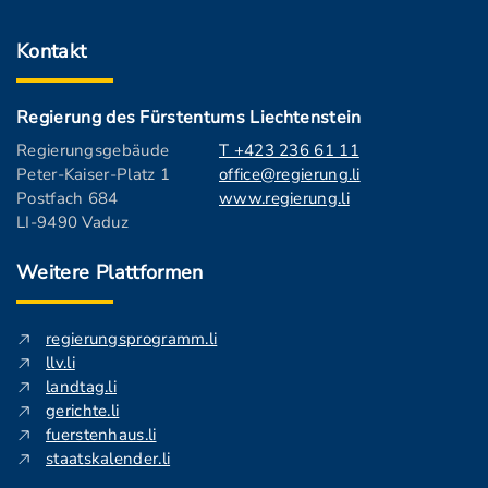
Kontakt
Regierung des Fürstentums Liechtenstein
Regierungsgebäude
T +423 236 61 11
Peter-Kaiser-Platz 1
office@regierung.li
Postfach 684
www.regierung.li
LI-9490 Vaduz
Weitere Plattformen
regierungsprogramm.li
llv.li
landtag.li
gerichte.li
fuerstenhaus.li
staatskalender.li