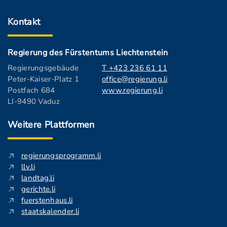
Kontakt
Regierung des Fürstentums Liechtenstein
Regierungsgebäude
T +423 236 61 11
Peter-Kaiser-Platz 1
office@regierung.li
Postfach 684
www.regierung.li
LI-9490 Vaduz
Weitere Plattformen
regierungsprogramm.li
llv.li
landtag.li
gerichte.li
fuerstenhaus.li
staatskalender.li