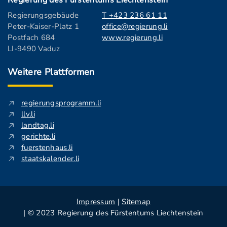
Regierung des Fürstentums Liechtenstein
Regierungsgebäude
T +423 236 61 11
Peter-Kaiser-Platz 1
office@regierung.li
Postfach 684
www.regierung.li
LI-9490 Vaduz
Weitere Plattformen
regierungsprogramm.li
llv.li
landtag.li
gerichte.li
fuerstenhaus.li
staatskalender.li
Impressum
|
Sitemap
| © 2023 Regierung des Fürstentums Liechtenstein