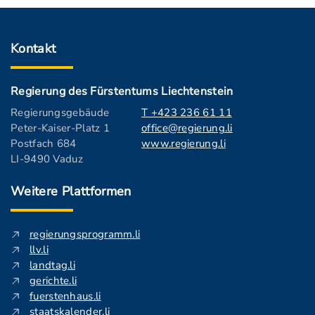
Kontakt
Regierung des Fürstentums Liechtenstein
Regierungsgebäude
T +423 236 61 11
Peter-Kaiser-Platz 1
office@regierung.li
Postfach 684
www.regierung.li
LI-9490 Vaduz
Weitere Plattformen
regierungsprogramm.li
llv.li
landtag.li
gerichte.li
fuerstenhaus.li
staatskalender.li