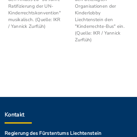
Ratifizierung der UN-
Organisationen der
Kinderrechtskonvention"
Kinderlobby
musikalisch. (Quelle: IKR
Liechtenstein den
/ Yannick Zurflüh)
"Kinderrechte-Bus" ein.
(Quelle: IKR / Yannick
Zurflüh)
Kontakt
Regierung des Fürstentums Liechtenstein