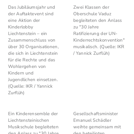
Das Jubiläumsjahr und
Zwei Klassen der
der Auftaktevent sind
Oberschule Vaduz
eine Aktion der
begleiteten den Anlass
Kinderlobby
zu "30 Jahre
Liechtenstein – ein
Ratifizierung der UN-
Zusammenschluss von
Kinderrechtskonvention"
über 30 Organisationen,
musikalisch. (Quelle: IKR
die sich in Liechtenstein
/ Yannick Zurflüh)
für die Rechte und das
Wohlergehen von
Kindern und
Jugendlichen einsetzen.
(Quelle: IKR / Yannick
Zurflüh)
Ein Kinderensemble der
Gesellschaftsminister
Liechtensteinischen
Emanuel Schädler
Musikschule begleiteten
weihte gemeinsam mit
den Anlass zu "30 Jahre
den beteiligten