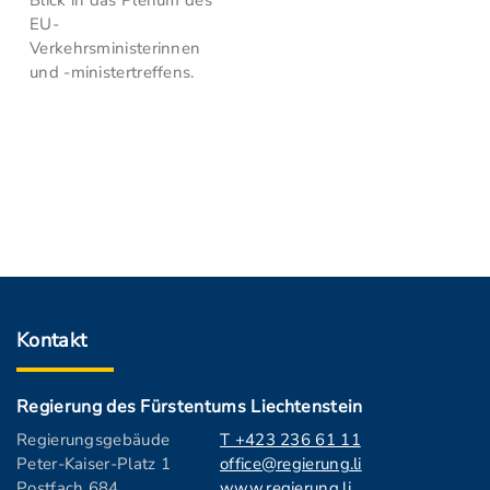
Blick in das Plenum des
EU-
Verkehrsministerinnen
und -ministertreffens.
Kontakt
Regierung des Fürstentums Liechtenstein
Regierungsgebäude
T +423 236 61 11
Peter-Kaiser-Platz 1
office@regierung.li
Postfach 684
www.regierung.li