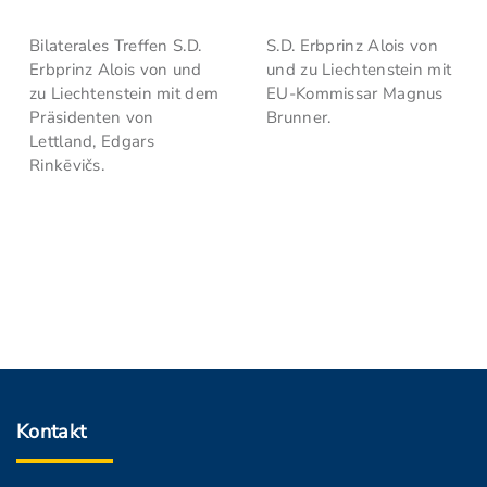
Bilaterales Treffen S.D.
S.D. Erbprinz Alois von
Erbprinz Alois von und
und zu Liechtenstein mit
zu Liechtenstein mit dem
EU-Kommissar Magnus
Präsidenten von
Brunner.
Lettland, Edgars
Rinkēvičs.
Kontakt