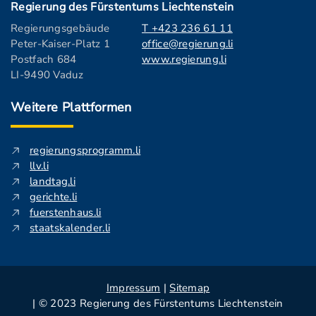
Regierung des Fürstentums Liechtenstein
Regierungsgebäude
T +423 236 61 11
Peter-Kaiser-Platz 1
office@regierung.li
Postfach 684
www.regierung.li
LI-9490 Vaduz
Weitere Plattformen
regierungsprogramm.li
llv.li
landtag.li
gerichte.li
fuerstenhaus.li
staatskalender.li
Impressum
|
Sitemap
| © 2023 Regierung des Fürstentums Liechtenstein