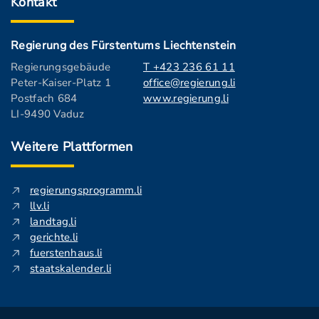
Kontakt
Regierung des Fürstentums Liechtenstein
Regierungsgebäude
T +423 236 61 11
Peter-Kaiser-Platz 1
office@regierung.li
Postfach 684
www.regierung.li
LI-9490 Vaduz
Weitere Plattformen
regierungsprogramm.li
llv.li
landtag.li
gerichte.li
fuerstenhaus.li
staatskalender.li