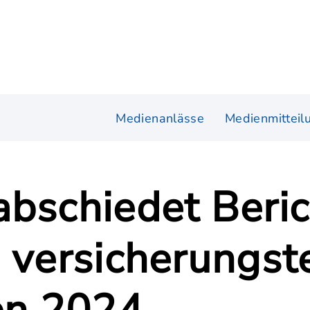
Medienanlässe
Medienmitteil
abschiedet Beri
s versicherungst