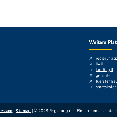
Weitere Pla
regierungs
llv.li
landtag.li
gerichte.li
fuerstenhau
staatskalend
ressum
|
Sitemap
| © 2023 Regierung des Fürstentums Liechtens