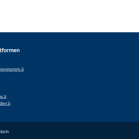
ttformen
programm.li
s.li
er.li
tein