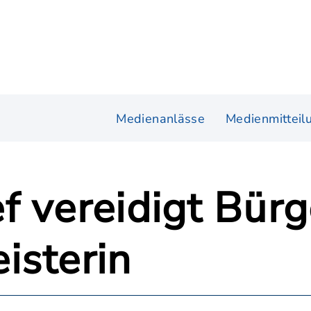
Medienanlässe
Medienmitteil
f vereidigt Bür
isterin