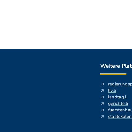
Weitere Pla
regierungs
llv.li
landtag.li
gerichte.li
fuerstenhau
staatskalend