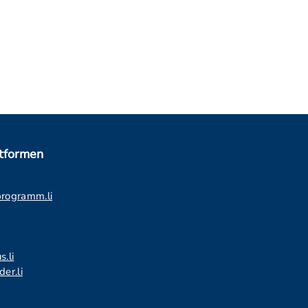
ttformen
programm.li
s.li
er.li