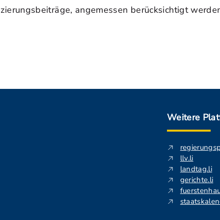
ierungsbeiträge, angemessen berücksichtigt werden
Weitere Pla
regierungs
llv.li
landtag.li
gerichte.li
fuerstenhau
staatskalend