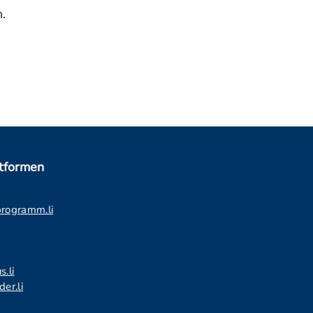
.
ttformen
programm.li
s.li
er.li