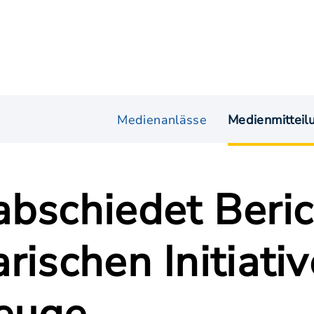
Medienanlässe
Medienmitteil
abschiedet Beri
rischen Initiati