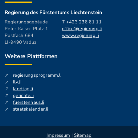
Regierung des Fürstentums Liechtenstein
Regierungsgebäude
T +423 236 61 11
Peter-Kaiser-Platz 1
office@regierung.li
Postfach 684
www.regierung.li
LI-9490 Vaduz
Weitere Plattformen
regierungsprogramm.li
llv.li
landtag.li
gerichte.li
fuerstenhaus.li
staatskalender.li
Impressum
|
Sitemap