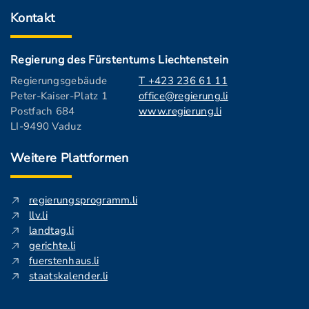
Kontakt
Regierung des Fürstentums Liechtenstein
Regierungsgebäude
T +423 236 61 11
Peter-Kaiser-Platz 1
office@regierung.li
Postfach 684
www.regierung.li
LI-9490 Vaduz
Weitere Plattformen
regierungsprogramm.li
llv.li
landtag.li
gerichte.li
fuerstenhaus.li
staatskalender.li