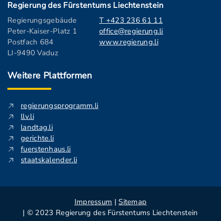
Regierung des Fürstentums Liechtenstein
Regierungsgebäude
T +423 236 61 11
Peter-Kaiser-Platz 1
office@regierung.li
Postfach 684
www.regierung.li
LI-9490 Vaduz
Weitere Plattformen
regierungsprogramm.li
llv.li
landtag.li
gerichte.li
fuerstenhaus.li
staatskalender.li
Impressum
|
Sitemap
| © 2023 Regierung des Fürstentums Liechtenstein