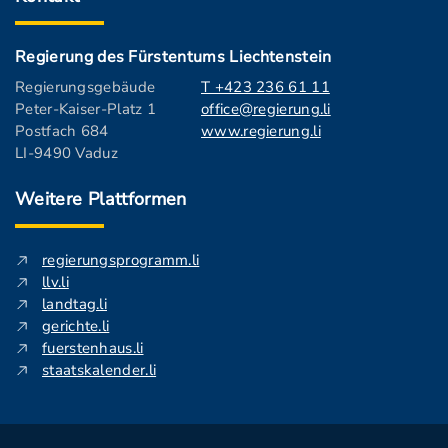
Regierung des Fürstentums Liechtenstein
Regierungsgebäude
T +423 236 61 11
Peter-Kaiser-Platz 1
office@regierung.li
Postfach 684
www.regierung.li
LI-9490 Vaduz
Weitere Plattformen
regierungsprogramm.li
llv.li
landtag.li
gerichte.li
fuerstenhaus.li
staatskalender.li