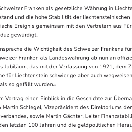
hweizer Franken als gesetzliche Währung in Liechten
and und die hohe Stabilität der liechtensteinischen 
ische Ereignis gemeinsam mit den Vertretern aus Fürs
aduz gewürdigt.
Ansprache die Wichtigkeit des Schweizer Frankens für
weizer Franken als Landeswährung ab nun an offiziell
res Jubiläum, das mit der Verfassung von 1921, dem 
e für Liechtenstein schwierige aber auch wegweisend
als so gefällt wurden.»
m Vortrag einen Einblick in die Geschichte zur Über
 Martin Schlegel, Vizepräsident des Direktoriums der
erbandes, sowie Martin Gächter, Leiter Finanzstabilit
en letzten 100 Jahren und die geldpolitischen Herau