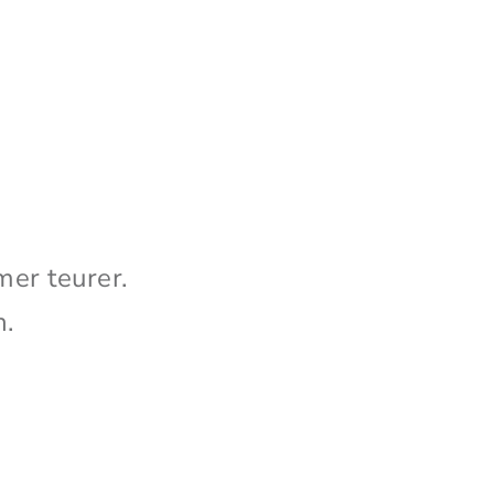
er teurer.
n.
l